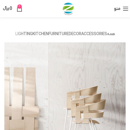
0
منو
0
﷼
همه
ACCESSORIES
DECOR
FURNITURE
KITCHEN
LIGHTING