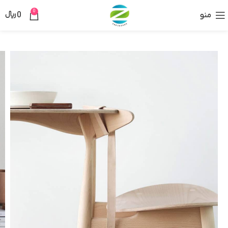
0
منو
0
﷼