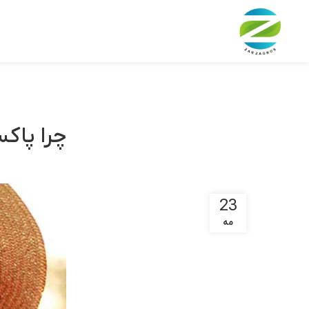
چرا پاک
23
مه