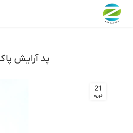
پد آرایش پا
21
فوریه