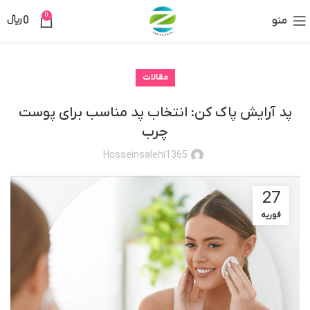
0
منو
0
﷼
مقالات
پد آرایش پاک کن: انتخاب پد مناسب برای پوست
چرب
Hosseinsalehi1365
27
فوریه