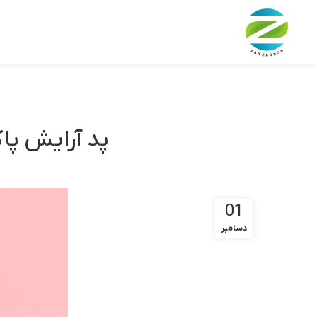
پد آرایش پا
01
دسامبر