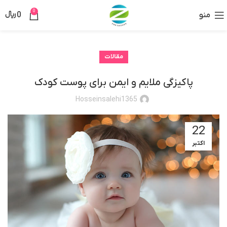
0
منو
0
﷼
مقالات
پاکیزگی ملایم و ایمن برای پوست کودک
Hosseinsalehi1365
22
اکتبر