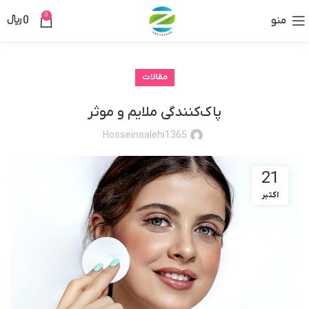
0
منو
0
﷼
مقالات
پاک‌کنندگی ملایم و موثر
Hosseinsalehi1365
21
اکتبر