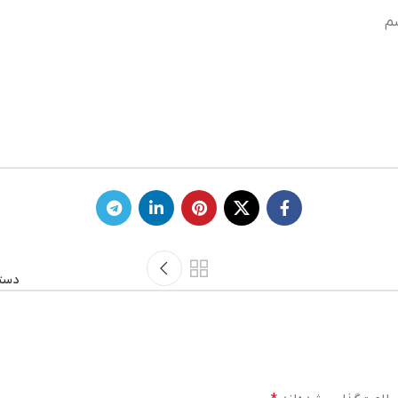
م
دستم