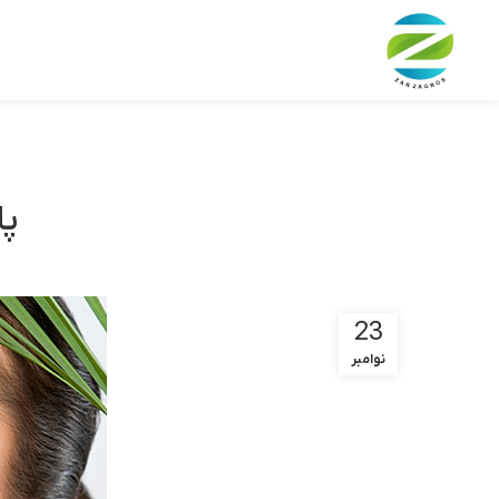
پا
23
نوامبر