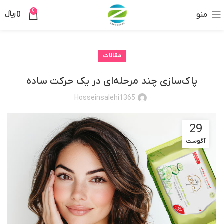
0
منو
0
﷼
مقالات
پاک‌سازی چند مرحله‌ای در یک حرکت ساده
Hosseinsalehi1365
29
آگوست