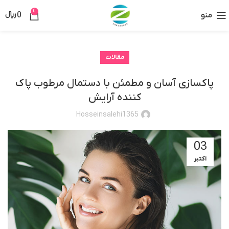
0
منو
0
﷼
مقالات
پاکسازی آسان و مطمئن با دستمال مرطوب پاک
کننده آرایش
Hosseinsalehi1365
03
اکتبر