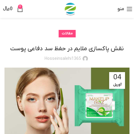
0
منو
0
﷼
مقالات
نقش پاکسازی ملایم در حفظ سد دفاعی پوست
Hosseinsalehi1365
04
آوریل