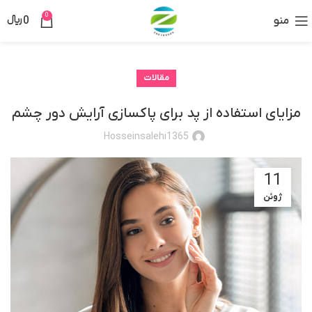
0
منو
0
﷼
مقالات
مزایای استفاده از پد برای پاکسازی آرایش دور چشم
Hosseinsalehi1365
11
ژوئن