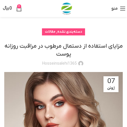
0
منو
0
﷼
,
دسته‌بندی نشده
مقالات
مزایای استفاده از دستمال مرطوب در مراقبت روزانه
پوست
Hosseinsalehi1365
07
ژوئن