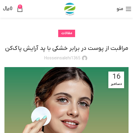
0
منو
0
﷼
مقالات
مراقبت از پوست در برابر خشکی با پد آرایش پاک‌کن
Hosseinsalehi1365
16
دسامبر