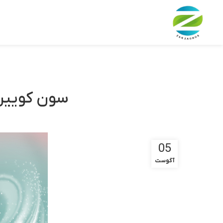
سون کویین؛
05
آگوست