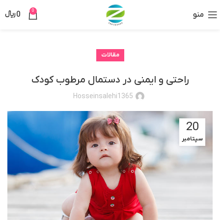
0
منو
0
﷼
مقالات
راحتی و ایمنی در دستمال مرطوب کودک
Hosseinsalehi1365
20
سپتامبر