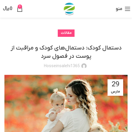
0
منو
0
﷼
مقالات
دستمال کودک: دستمال‌های کودک و مراقبت از
پوست در فصول سرد
Hosseinsalehi1365
29
مارس