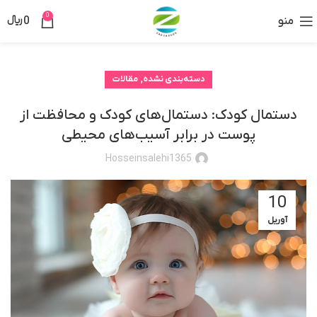
0
منو
0
﷼
,
دسته‌بندی نشده
مقالات
دستمال کودک: دستمال‌های کودک و محافظت از
پوست در برابر آسیب‌های محیطی
Hosseinsalehi1365
10
آوریل