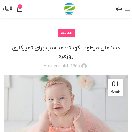
0
منو
0
﷼
مقالات
دستمال مرطوب کودک: مناسب برای تمیزکاری
روزمره
Hosseinsalehi1365
01
فوریه