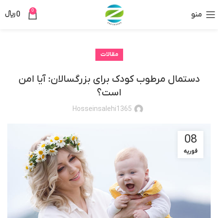
0
منو
0
﷼
مقالات
دستمال مرطوب کودک برای بزرگسالان: آیا امن
است؟
Hosseinsalehi1365
08
فوریه