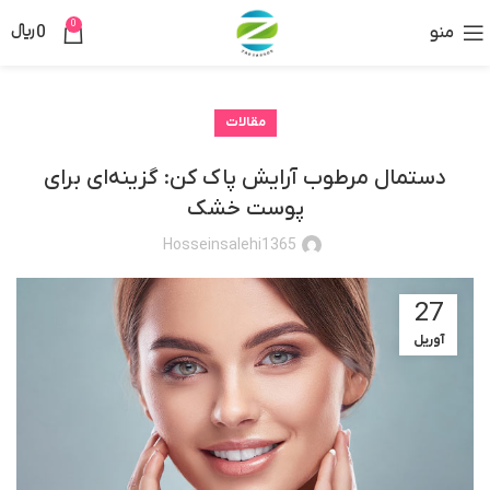
0
منو
0
﷼
مقالات
دستمال مرطوب آرایش پاک کن: گزینه‌ای برای
پوست خشک
Hosseinsalehi1365
27
آوریل