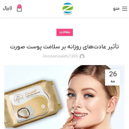
0
منو
0
﷼
مقالات
تأثیر عادت‌های روزانه بر سلامت پوست صورت
Hosseinsalehi1365
26
مه