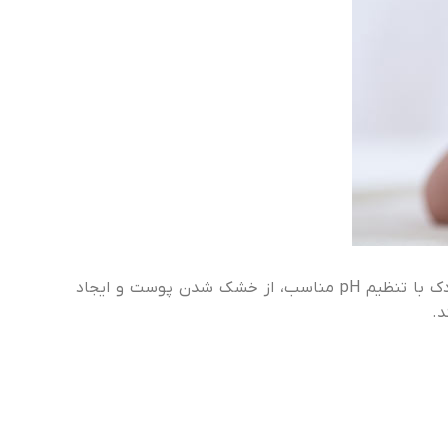
پوست کودک به pH خنثی یا نزدیک به طبیعی (حدود ۵.۵) نیاز دارد تا لایه محافظتی خود را حفظ کند. دستمال مرطوب کودک با تنظیم pH مناسب، از خشک شدن پوست و ایجاد
د.