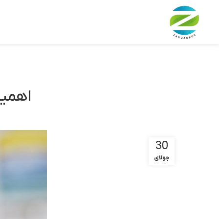
اهمیت PH متعادل در دستما
30
جولای