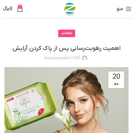
0
منو
0
﷼
مقالات
اهمیت رطوبت‌رسانی پس از پاک کردن آرایش
Hosseinsalehi1365
20
مه