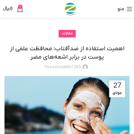
0
منو
0
﷼
مقالات
اهمیت استفاده از ضدآفتاب: محافظت علمی از
پوست در برابر اشعه‌های مضر
Hosseinsalehi1365
27
جولای