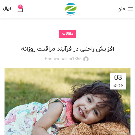
0
منو
0
﷼
مقالات
افزایش راحتی در فرآیند مراقبت روزانه
Hosseinsalehi1365
03
جولای