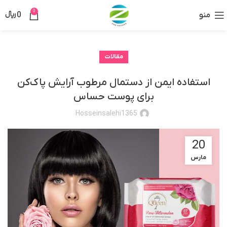
0
منو
0
﷼
مقالات
استفاده ایمن از دستمال مرطوب آرایش پاک‌کن
برای پوست حساس
Hosseinsalehi1365
20
مارس