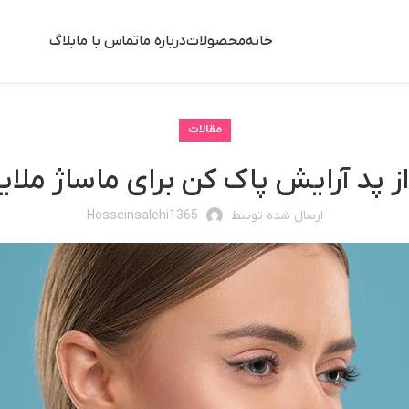
خانه
محصولات
درباره ما
تماس با ما
بلاگ
مقالات
از پد آرایش پاک کن برای ماساژ مل
ارسال شده توسط
Hosseinsalehi1365