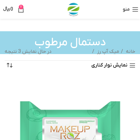
0
منو
0
﷼
دستمال مرطوب
خانه
میک آپ رز
در حال نمایش 3 نتیجه
نمایش نوار کناری